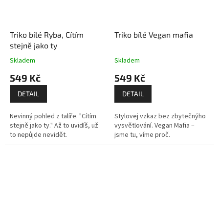
Triko bílé Ryba, Cítím
Triko bílé Vegan mafia
stejně jako ty
Skladem
Skladem
549 Kč
549 Kč
DETAIL
DETAIL
Nevinný pohled z talíře. "Cítím
Stylovej vzkaz bez zbytečnýho
stejně jako ty." Až to uvidíš, už
vysvětlování. Vegan Mafia –
to nepůjde nevidět.
jsme tu, víme proč.