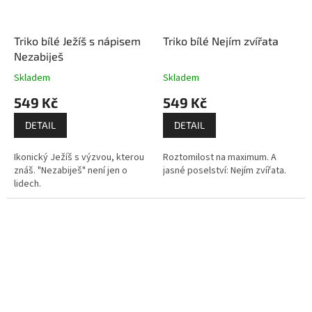
Triko bílé Ježíš s nápisem
Triko bílé Nejím zvířata
Nezabiješ
Skladem
Skladem
549 Kč
549 Kč
DETAIL
DETAIL
Ikonický Ježíš s výzvou, kterou
Roztomilost na maximum. A
znáš. "Nezabiješ" není jen o
jasné poselství: Nejím zvířata.
lidech.