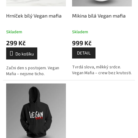
d
u
k
Hrníček bílý Vegan mafia
Mikina bílá Vegan mafia
t
ů
Skladem
Skladem
299 Kč
999 Kč
DETAIL
Do košíku
Tvrdá slova, měkký srdce.
Začni den s postojem. Vegan
Vegan Mafia – crew bez krutosti.
Mafia – nejsme ticho.