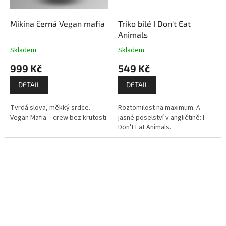
Mikina černá Vegan mafia
Triko bílé I Don't Eat
Animals
Skladem
Skladem
999 Kč
549 Kč
DETAIL
DETAIL
Tvrdá slova, měkký srdce.
Roztomilost na maximum. A
Vegan Mafia – crew bez krutosti.
jasné poselství v angličtině: I
Don't Eat Animals.