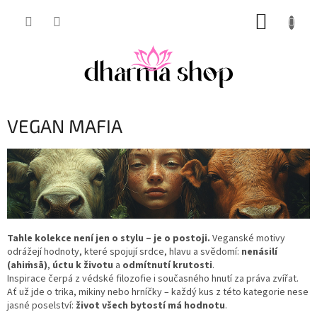
Přejít
NÁKUP
na
obsah
KOŠÍK
VEGAN MAFIA
Tahle kolekce není jen o stylu – je o postoji.
Veganské motivy
odrážejí hodnoty, které spojují srdce, hlavu a svědomí:
nenásilí
(ahiṁsā)
,
úctu k životu
a
odmítnutí krutosti
.
Inspirace čerpá z védské filozofie i současného hnutí za práva zvířat.
Ať už jde o trika, mikiny nebo hrníčky – každý kus z této kategorie nese
jasné poselství:
život všech bytostí má hodnotu
.