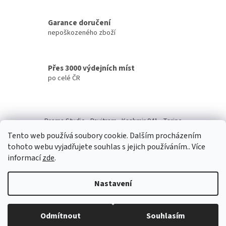
c
í
Garance doručení
p
nepoškozeného zboží
r
v
k
y
Přes 3000 výdejních míst
v
po celé ČR
ý
p
i
Z
s
á
u
Prema Studio
Pavitram
Kashmir 941
Tarine
p
Tento web používá soubory cookie. Dalším procházením
a
tohoto webu vyjadřujete souhlas s jejich používáním.. Více
t
informací
zde
.
í
Nastavení
Vytvořil Shoptet
Odmítnout
Souhlasím
Copyright 2026
Dharma Shop
. Všechna práva vyhrazena.