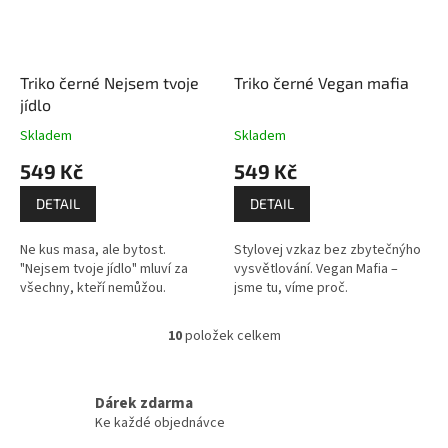
Triko černé Nejsem tvoje
Triko černé Vegan mafia
jídlo
Skladem
Skladem
549 Kč
549 Kč
DETAIL
DETAIL
Ne kus masa, ale bytost.
Stylovej vzkaz bez zbytečnýho
"Nejsem tvoje jídlo" mluví za
vysvětlování. Vegan Mafia –
všechny, kteří nemůžou.
jsme tu, víme proč.
10
položek celkem
O
v
l
á
Dárek zdarma
d
Ke každé objednávce
a