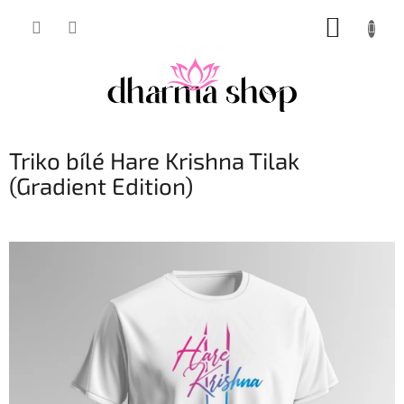
Přejít
NÁKUP
na
obsah
KOŠÍK
Triko bílé Hare Krishna Tilak
(Gradient Edition)