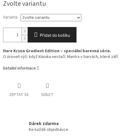
Zvolte variantu
cena:
Varianta
Přidat do košíku
Hare Kṛṣṇa Gradient Edition – speciální barevná série.
O úroveň výš: když klasika nestačí. Mantra v barvách, které září.
Detailní informace
ZEPTAT SE
SDÍLET
Dárek zdarma
Ke každé objednávce