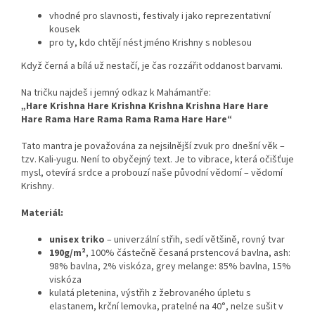
vhodné pro slavnosti, festivaly i jako reprezentativní
kousek
pro ty, kdo chtějí nést jméno Krishny s noblesou
Když černá a bílá už nestačí, je čas rozzářit oddanost barvami.
Na tričku najdeš i jemný odkaz k Mahámantře:
„Hare Krishna Hare Krishna Krishna Krishna Hare Hare
Hare Rama Hare Rama Rama Rama Hare Hare“
Tato mantra je považována za nejsilnější zvuk pro dnešní věk –
tzv. Kali-yugu. Není to obyčejný text. Je to vibrace, která očišťuje
mysl, otevírá srdce a probouzí naše původní vědomí – vědomí
Krishny.
Materiál:
unisex triko
– univerzální střih, sedí většině, rovný tvar
190g/m²
, 100% částečně česaná prstencová bavlna, ash:
98% bavlna, 2% viskóza, grey melange: 85% bavlna, 15%
viskóza
kulatá pletenina, výstřih z žebrovaného úpletu s
elastanem, krční lemovka, pratelné na 40°, nelze sušit v