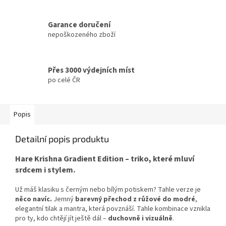
Garance doručení
nepoškozeného zboží
Přes 3000 výdejních míst
po celé ČR
Popis
Detailní popis produktu
Hare Krishna Gradient Edition – triko, které mluví
srdcem i stylem.
Už máš klasiku s černým nebo bílým potiskem? Tahle verze je
něco navíc.
Jemný
barevný přechod z růžové do modré
,
elegantní tilak a mantra, která povznáší. Tahle kombinace vznikla
pro ty, kdo chtějí jít ještě dál –
duchovně i vizuálně
.