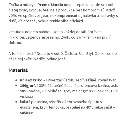
Trička a mikiny z
Prema Studia
nesou tep místa, kde se rodí
čistej zvuk, syrovej feeling a produkce bez kompromisů. Když
věříš ve špičkovej gear, nekompromisní signálovku a nahrávky s
duší, víš přesně, odkud tenhle vibe přichází.
Ve studiu nejde o náhodu. Jde o každej detail. Správnej
mikrofon. Legendární preamp. Zvuk, co zamkne mix na první
dobrou.
A tenhle merch? Nese to v sobě. Čistotu. Sílu. Styl. Oblíkni se do
něj a dej světu vědět, odkud jdeš.
Materiál:
unisex triko
– univerzální střih, sedí většině, rovný tvar
190g/m²
, 100% částečně česaná prstencová bavlna, ash:
98% bavlna, 2% viskóza, grey melange: 85% bavlna, 15%
viskóza
kulatá pletenina, výstřih z žebrovaného úpletu s
elastanem, krční lemovka, pratelné na 40°, nelze sušit v
sušičce