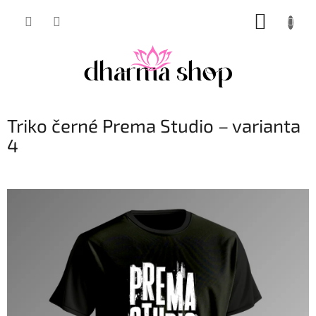
Přejít
NÁKUP
na
obsah
KOŠÍK
Triko černé Prema Studio – varianta
4