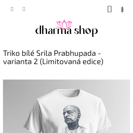
Přejít
NÁKUP
na
obsah
KOŠÍK
Triko bílé Srila Prabhupada -
varianta 2 (Limitovaná edice)