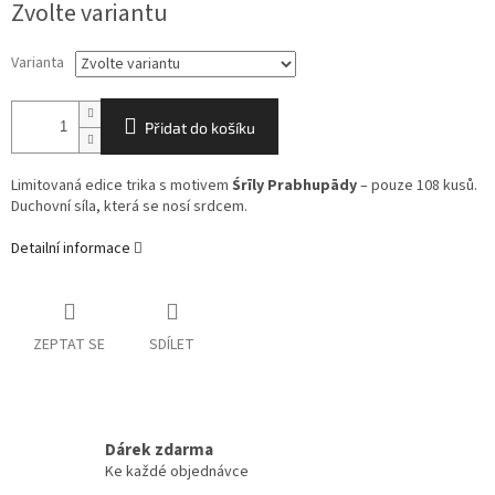
Zvolte variantu
cena:
Varianta
Přidat do košíku
Limitovaná edice trika s motivem
Śrīly Prabhupādy
– pouze 108 kusů.
Duchovní síla, která se nosí srdcem.
Detailní informace
ZEPTAT SE
SDÍLET
Dárek zdarma
Ke každé objednávce