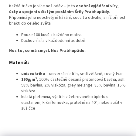
Každé tričko je více než oděv – je to
osobní vyjádření víry,
úcty a spojení s čistým posláním Śrīly Prabhupādy
.
Připomíná jeho neochvějné kázání, soucit a odvahu, s níž přinesl
bhakti do celého světa.
Pouze 108 kusů z každého motivu
Duchovní síla v každodenní podobě
Nos to, co má smysl. Nos Prabhupādu.
Materiál:
unisex triko
– univerzální střih, sedí většině, rovný tvar
190g/m²
, 100% částečně česaná prstencová bavlna, ash:
98% bavlna, 2% viskóza, grey melange: 85% bavlna, 15%
viskóza
kulatá pletenina, výstřih z žebrovaného úpletu s
elastanem, krční lemovka, pratelné na 40°, nelze sušit v
sušičce
Z